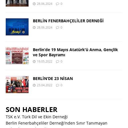
28.06.2024
0
BERLİN FENERBAHÇELİLER DERNEĞİ
28.06.2024
0
Berlin’de 19 Mayıs Atatürk’ü Anma, Gençlik
ve Spor Bayramı
19.05.2022
0
BERLİN’DE 23 NİSAN
23.04.2022
0
SON HABERLER
TSK e.V. Türk Dil ve Ekin Derneği
Berlin Fenerbahçeliler Derneği’nden Sınır Tanımayan